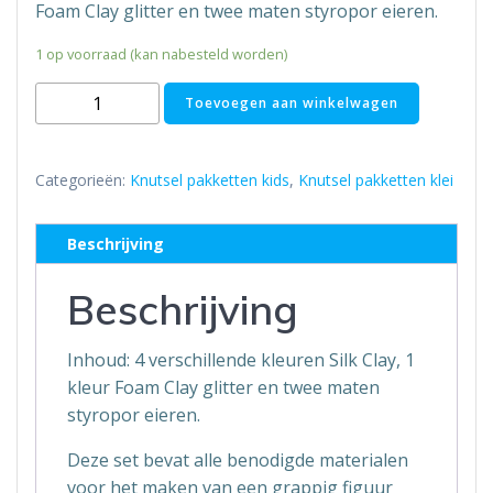
Foam Clay glitter en twee maten styropor eieren.
1 op voorraad (kan nabesteld worden)
Funny
Toevoegen aan winkelwagen
Friends
-
Eenhoorn
Categorieën:
Knutsel pakketten kids
,
Knutsel pakketten klei
Groen
-
Beschrijving
Klei
aantal
Beschrijving
Inhoud: 4 verschillende kleuren Silk Clay, 1
kleur Foam Clay glitter en twee maten
styropor eieren.
Deze set bevat alle benodigde materialen
voor het maken van een grappig figuur