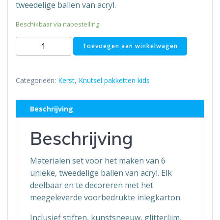
tweedelige ballen van acryl.
Beschikbaar via nabestelling
Kerst
Toevoegen aan winkelwagen
knutselpakket
-
Kerstballen
Categorieën:
Kerst
,
Knutsel pakketten kids
maken
aantal
Beschrijving
Beschrijving
Materialen set voor het maken van 6
unieke, tweedelige ballen van acryl. Elk
deelbaar en te decoreren met het
meegeleverde voorbedrukte inlegkarton.
Inclusief stiften, kunstsneeuw, glitterlijm,