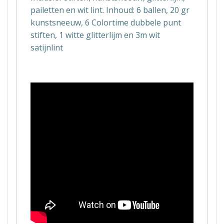
pailetten en wit lint. Inhoud: 6 ballen, 20 gr
kunstsneeuw, 6 Colortime dubbele punt
stiften, 1 witte glitterlijm en 3m wit
satijnlint