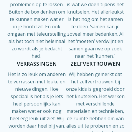
problemen op te lossen.
is wat we doen tijdens het
Buiten de box denken om
knutselen. Het allerleukst
te kunnen maken wat er
is het nog om het samen
in je hoofd zit. En ook
te doen. Samen kan je
omgaan met teleurstelling
zoveel meer bedenken. Al
als het toch niet helemaal
het ‘moeten’ verdwijnt en
zo wordt als je bedacht
samen gaan we op zoek
had.
naar het ‘kunnen.’
VERRASSINGEN
ZELFVERTROUWEN
Het is zo leuk om anderen
Wij hebben gemerkt dat
te verrassen met leuke en
het zelfvertrouwen bij
nieuwe dingen. Hoe
onze kids is gegroeid door
speciaal is het als je iets
het knutselen. Het werken
heel persoonlijks kan
met verschillende
maken wat er ook nog
materialen en technieken,
heel erg leuk uit ziet. Wij
de ruimte hebben om van
worden daar heel blij van.
alles uit te proberen en zo