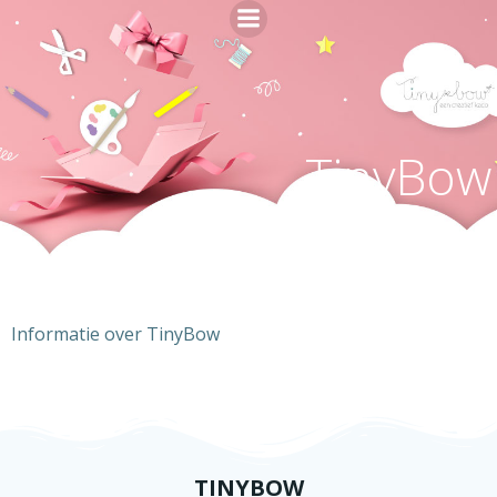
Naar
de
inhoud
springen
TinyBow
Informatie over TinyBow
TINYBOW